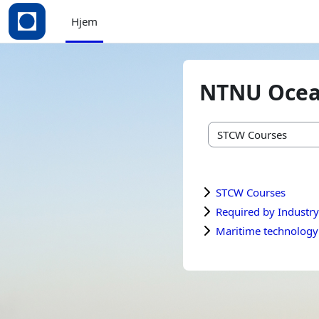
Gå til hovedinnhold
Hjem
NTNU Ocean
Kurskategorier
STCW Courses
Required by Industry
Maritime technology 