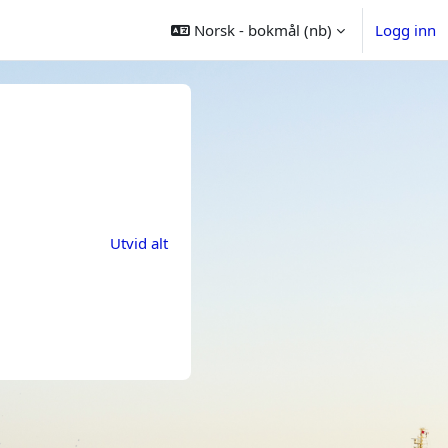
Norsk - bokmål ‎(nb)‎
Logg inn
ter studiesider
etter studiesider
Utvid alt